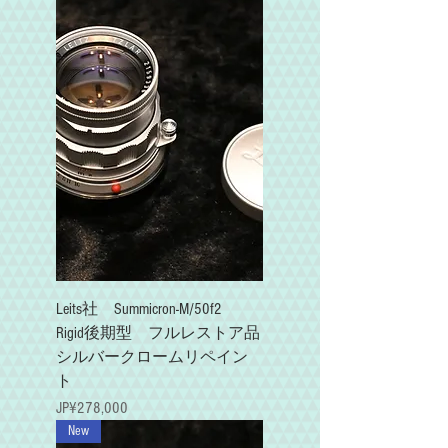
Leits社 Summicron-M/50f2
Rigid後期型 フルレストア品
シルバークロームリペイン
ト
가격
JP¥278,000
New