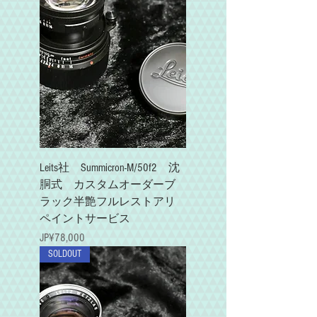
Leits社 Summicron-M/50f2 沈
胴式 カスタムオーダーブ
ラック半艶フルレストアリ
ペイントサービス
가격
JP¥78,000
SOLDOUT