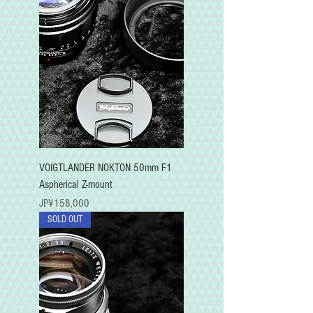
VOIGTLANDER NOKTON 50mm F1
Aspherical Z-mount
가격
JP¥158,000
SOLD OUT