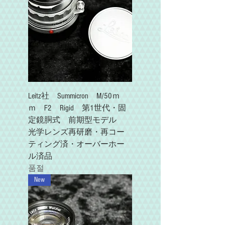
Leitz社 Summicron M/50ｍ
ｍ F2 Rigid 第1世代・固
定鏡胴式 前期型モデル
光学レンズ再研磨・再コー
ティング済・オーバーホー
ル済品
품절
New