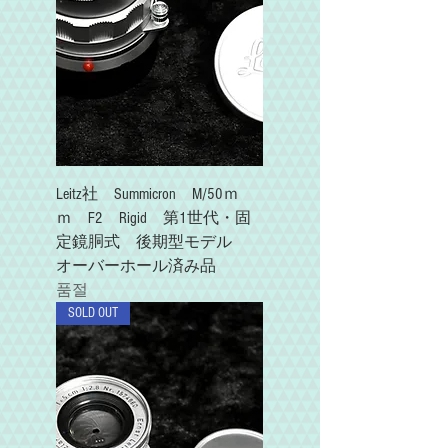
Leitz社 Summicron M/50ｍ
ｍ F2 Rigid 第1世代・固
定鏡胴式 後期型モデル
オーバーホール済み品
품절
SOLD OUT