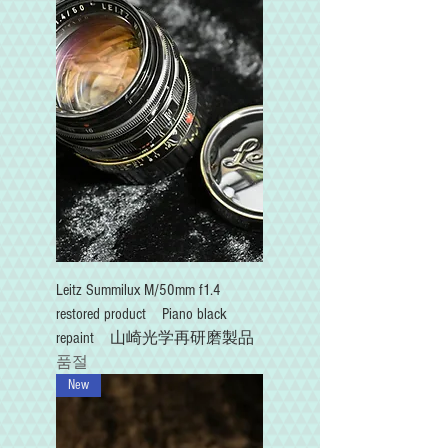
Leitz Summilux M/50mm f1.4
restored product Piano black
repaint 山崎光学再研磨製品
품절
New