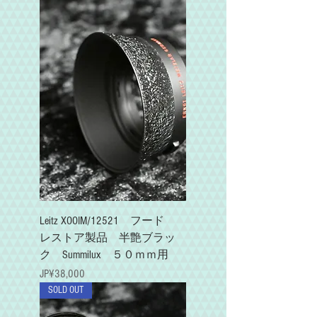
Leitz XOOIM/12521 フード
レストア製品 半艶ブラッ
ク Summilux ５０ｍｍ用
가격
JP¥38,000
SOLD OUT