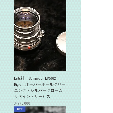
Leits社 Summicron-M/50f2
Rigid オーバーホールクリー
ニング・シルバークローム
リペイントサービス
가격
JP¥78,000
New