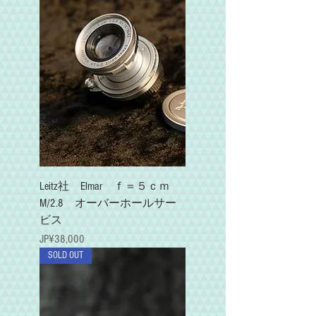
Leitz社 Elmar ｆ＝５ｃｍ
M/2.8 オーバーホールサー
ビス
가격
JP¥38,000
SOLD OUT