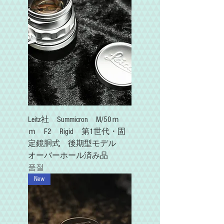
Leitz社 Summicron M/50ｍ
ｍ F2 Rigid 第1世代・固
定鏡胴式 後期型モデル
オーバーホール済み品
품절
New