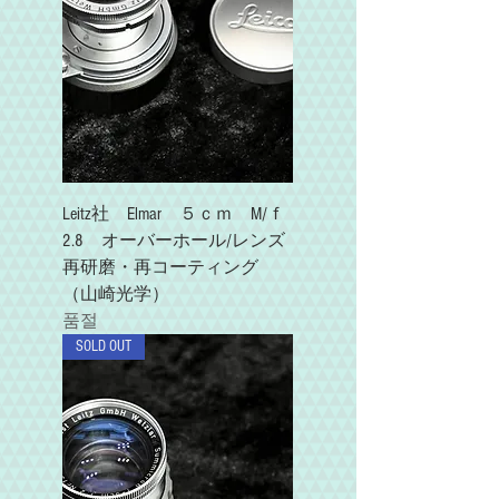
Leitz社 Elmar ５ｃｍ M/ｆ
2.8 オーバーホール/レンズ
再研磨・再コーティング
（山崎光学）
품절
SOLD OUT