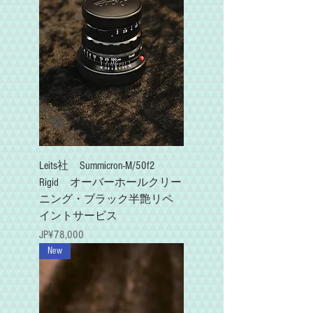
Leits社 Summicron-M/50f2
Rigid オーバーホールクリー
ニング・ブラック半艶リペ
イントサービス
가격
JP¥78,000
New